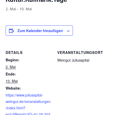
2. Mai
-
10. Mai
Zum Kalender hinzufügen
DETAILS
VERANSTALTUNGSORT
Beginn:
Weingut Juliusspital
2. Mai
Ende:
10. Mai
Website:
https://www.juliusspital-
weingut.de/veranstaltungen
/index.html?
ev%5Bstart%5D=01.05.202