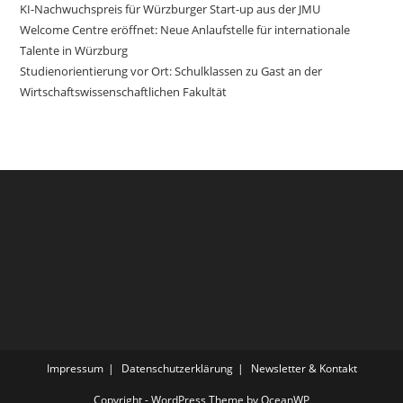
KI-Nachwuchspreis für Würzburger Start-up aus der JMU
Welcome Centre eröffnet: Neue Anlaufstelle für internationale
Talente in Würzburg
Studienorientierung vor Ort: Schulklassen zu Gast an der
Wirtschaftswissenschaftlichen Fakultät
Impressum
Datenschutzerklärung
Newsletter & Kontakt
Copyright - WordPress Theme by OceanWP