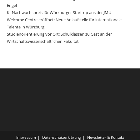
Engel
KI-Nachwuchspreis für Würzburger Start-up aus der JMU
Welcome Centre eröffnet: Neue Anlaufstelle für internationale
Talente in Würzburg
Studienorientierung vor Ort: Schulklassen zu Gast an der
Wirtschaftswissenschaftlichen Fakultät
Impressum
Datenschutzerklärung
Newsletter & Kontakt