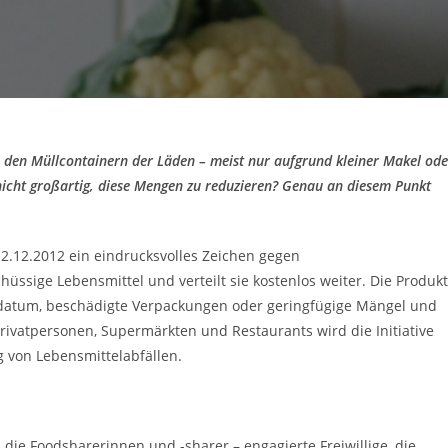
 den Müllcontainern der Läden – meist nur aufgrund kleiner Makel ode
nicht großartig, diese Mengen zu reduzieren? Genau an diesem Punkt
12.12.2012 ein eindrucksvolles Zeichen gegen
hüssige Lebensmittel und verteilt sie kostenlos weiter. Die Produk
sdatum, beschädigte Verpackungen oder geringfügige Mängel und
rivatpersonen, Supermärkten und Restaurants wird die Initiative
g von Lebensmittelabfällen.
d die Foodsharerinnen und -sharer – engagierte Freiwillige, die