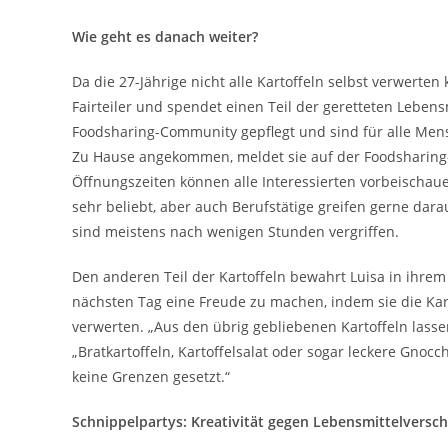
Wie geht es danach weiter?
Da die 27-Jährige nicht alle Kartoffeln selbst verwerte
Fairteiler und spendet einen Teil der geretteten Leben
Foodsharing-Community gepflegt und sind für alle Men
Zu Hause angekommen, meldet sie auf der Foodsharing-W
Öffnungszeiten können alle Interessierten vorbeischau
sehr beliebt, aber auch Berufstätige greifen gerne darau
sind meistens nach wenigen Stunden vergriffen.
Den anderen Teil der Kartoffeln bewahrt Luisa in ihre
nächsten Tag eine Freude zu machen, indem sie die Karto
verwerten. „Aus den übrig gebliebenen Kartoffeln lasse
„Bratkartoffeln, Kartoffelsalat oder sogar leckere Gnoc
keine Grenzen gesetzt.“
Schnippelpartys: Kreativität gegen Lebensmittelvers