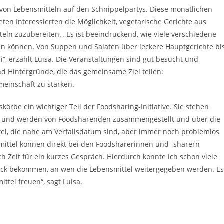
von Lebensmitteln auf den Schnippelpartys. Diese monatlichen
en Interessierten die Möglichkeit, vegetarische Gerichte aus
eln zuzubereiten. „Es ist beeindruckend, wie viele verschiedene
en können. Von Suppen und Salaten über leckere Hauptgerichte bi
i“, erzählt Luisa. Die Veranstaltungen sind gut besucht und
d Hintergründe, die das gemeinsame Ziel teilen:
einschaft zu stärken.
örbe ein wichtiger Teil der Foodsharing-Initiative. Sie stehen
ty und werden von Foodsharenden zusammengestellt und über die
el, die nahe am Verfallsdatum sind, aber immer noch problemlos
ittel können direkt bei den Foodsharerinnen und -sharern
 Zeit für ein kurzes Gespräch. Hierdurch konnte ich schon viele
blick bekommen, an wen die Lebensmittel weitergegeben werden. Es
ttel freuen“, sagt Luisa.