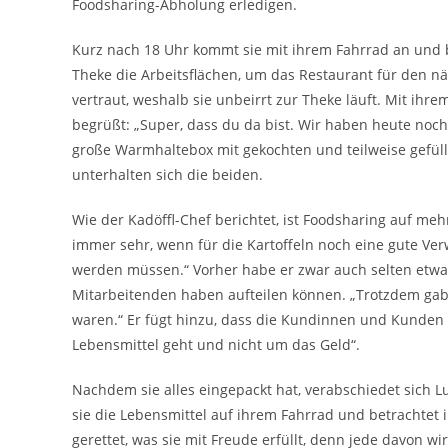
Foodsharing-Abholung erledigen.
Kurz nach 18 Uhr kommt sie mit ihrem Fahrrad an und be
Theke die Arbeitsflächen, um das Restaurant für den nä
vertraut, weshalb sie unbeirrt zur Theke läuft. Mit ihre
begrüßt: „Super, dass du da bist. Wir haben heute noch e
große Warmhaltebox mit gekochten und teilweise gefüllt
unterhalten sich die beiden.
Wie der Kadöffl-Chef berichtet, ist Foodsharing auf me
immer sehr, wenn für die Kartoffeln noch eine gute 
werden müssen.“ Vorher habe er zwar auch selten etwas
Mitarbeitenden haben aufteilen können. „Trotzdem gab 
waren.“ Er fügt hinzu, dass die Kundinnen und Kunden eb
Lebensmittel geht und nicht um das Geld“.
Nachdem sie alles eingepackt hat, verabschiedet sich L
sie die Lebensmittel auf ihrem Fahrrad und betrachtet 
gerettet, was sie mit Freude erfüllt, denn jede davon w