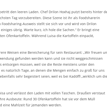
tritt den leeren Laden. Chef Drilon Hoxhaj putzt bereits hinter d
chsten Tag vorzubereiten. Diese Szene ist ihr als Foodsharerin
m Foodsharing-Ausweis stellt sie sich vor und wird von Drilon
iniges übrig. Warte kurz, ich hole die Sachen.“ Er bringt eine
en Ofenkartoffeln. Während Luisa die Kartoffeln einpackt,
hrere Weisen eine Bereicherung für sein Restaurant: „Wir freuen u
Verwendung gefunden werden kann und sie nicht weggeschmissen
 entsorgen müssen, weil sie die Reste meistens unter den
es natürlich Tage, an denen die Mengen einfach zu groß für uns
enfalls sehr begeistert seien, weil es bei Kadöffl „wirklich um di
uisa und verlässt den Laden mit vollen Taschen. Draußen verstaut
ihre Ausbeute: Rund 30 Ofenkartoffeln hat sie vor dem Müll
ird eine Mahlzeit für jemanden werden.