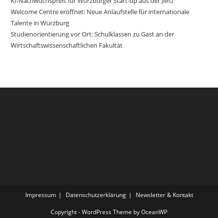
KI-Nachwuchspreis für Würzburger Start-up aus der JMU
Welcome Centre eröffnet: Neue Anlaufstelle für internationale
Talente in Würzburg
Studienorientierung vor Ort: Schulklassen zu Gast an der
Wirtschaftswissenschaftlichen Fakultät
Impressum
Datenschutzerklärung
Newsletter & Kontakt
Copyright - WordPress Theme by OceanWP