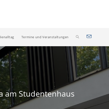
Website-
ienalltag
Termine und Veranstaltungen
Suche
umschalten
nsa am Studentenhaus