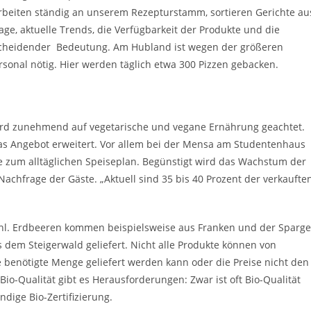
 arbeiten ständig an unserem Rezepturstamm, sortieren Gerichte au
ge, aktuelle Trends, die Verfügbarkeit der Produkte und die
tscheidender Bedeutung. Am Hubland ist wegen der größeren
sonal nötig. Hier werden täglich etwa 300 Pizzen gebacken.
rd zunehmend auf vegetarische und vegane Ernährung geachtet.
s Angebot erweitert. Vor allem bei der Mensa am Studentenhaus
e zum alltäglichen Speiseplan. Begünstigt wird das Wachstum der
chfrage der Gäste. „Aktuell sind 35 bis 40 Prozent der verkaufte
ahl. Erdbeeren kommen beispielsweise aus Franken und der Sparge
dem Steigerwald geliefert. Nicht alle Produkte können von
e benötigte Menge geliefert werden kann oder die Preise nicht den
o-Qualität gibt es Herausforderungen: Zwar ist oft Bio-Qualität
dige Bio-Zertifizierung.