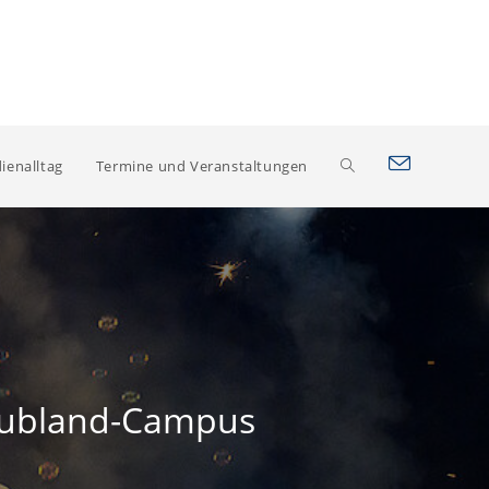
Website-
ienalltag
Termine und Veranstaltungen
Suche
umschalten
 Hubland-Campus