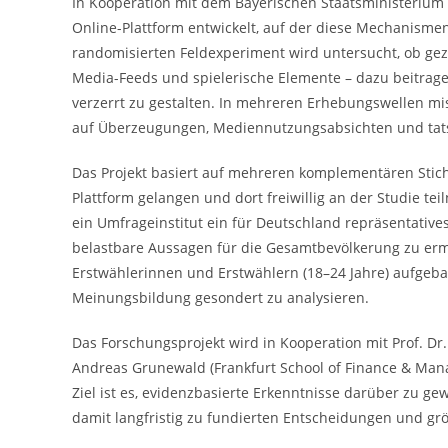
In Kooperation mit dem Bayerischen Staatsministerium d
Online-Plattform entwickelt, auf der diese Mechanisme
randomisierten Feldexperiment wird untersucht, ob gezi
Media-Feeds und spielerische Elemente – dazu beitrag
verzerrt zu gestalten. In mehreren Erhebungswellen mis
auf Überzeugungen, Mediennutzungsabsichten und tats
Das Projekt basiert auf mehreren komplementären Stich
Plattform gelangen und dort freiwillig an der Studie t
ein Umfrageinstitut ein für Deutschland repräsentative
belastbare Aussagen für die Gesamtbevölkerung zu erm
Erstwählerinnen und Erstwählern (18–24 Jahre) aufgebau
Meinungsbildung gesondert zu analysieren.
Das Forschungsprojekt wird in Kooperation mit Prof. Dr.
Andreas Grunewald (Frankfurt School of Finance & Mana
Ziel ist es, evidenzbasierte Erkenntnisse darüber zu ge
damit langfristig zu fundierten Entscheidungen und grö