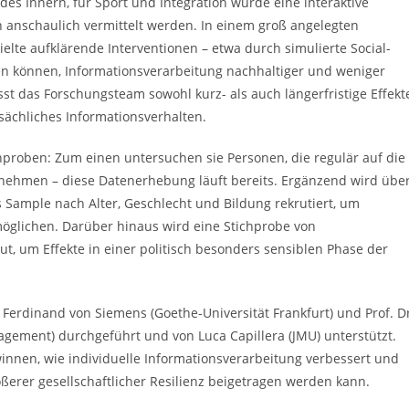
es Innern, für Sport und Integration wurde eine interaktive
n anschaulich vermittelt werden. In einem groß angelegten
elte aufklärende Interventionen – etwa durch simulierte Social-
en können, Informationsverarbeitung nachhaltiger und weniger
st das Forschungsteam sowohl kurz- als auch längerfristige Effekt
ächliches Informationsverhalten.
proben: Zum einen untersuchen sie Personen, die regulär auf die
eilnehmen – diese Datenerhebung läuft bereits. Ergänzend wird übe
s Sample nach Alter, Geschlecht und Bildung rekrutiert, um
öglichen. Darüber hinaus wird eine Stichprobe von
t, um Effekte in einer politisch besonders sensiblen Phase der
 Ferdinand von Siemens (Goethe-Universität Frankfurt) und Prof. D
gement) durchgeführt und von Luca Capillera (JMU) unterstützt.
winnen, wie individuelle Informationsverarbeitung verbessert und
ßerer gesellschaftlicher Resilienz beigetragen werden kann.