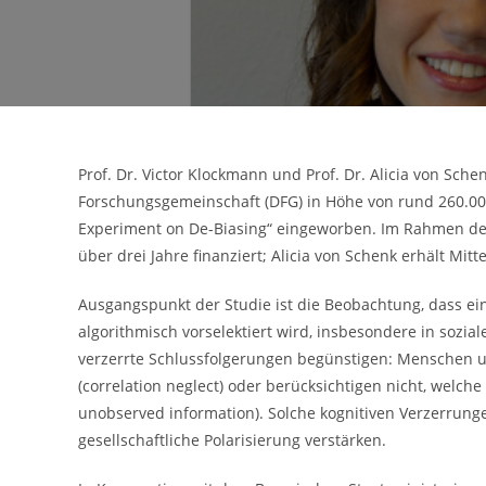
Prof. Dr. Victor Klockmann und Prof. Dr. Alicia von Sc
Forschungsgemeinschaft (DFG) in Höhe von rund 260.000€ 
Experiment on De-Biasing“ eingeworben. Im Rahmen der
über drei Jahre finanziert; Alicia von Schenk erhält M
Ausgangspunkt der Studie ist die Beobachtung, dass ein
algorithmisch vorselektiert wird, insbesondere in sozi
verzerrte Schlussfolgerungen begünstigen: Menschen 
(correlation neglect) oder berücksichtigen nicht, welch
unobserved information). Solche kognitiven Verzerrung
gesellschaftliche Polarisierung verstärken.