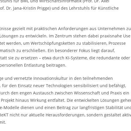
stuhls für BWL und Wirtschaftsinformatik (Prof. Dr. Axel
. Dr. Jana-Kristin Prigge) und des Lehrstuhls für Künstliche
nntnisse gezielt mit praktischen Anforderungen aus Unternehmen zu
 Lösungen zu entwickeln. Im Zentrum stehen dabei praxisnahe Use
et werden, um Wertschöpfungsketten zu stabilisieren, Prozesse
ematisch zu erschließen. Ein besonderer Fokus liegt darauf,
tatt sie zu ersetzen – etwa durch KI-Systeme, die redundante oder
ersonellen Entlastung beitragen.
ige und vernetzte Innovationskultur in den teilnehmenden
für den Einsatz neuer Technologien sensibilisiert und befähigt,
t durch den engen Austausch zwischen Wissenschaft und Praxis ein
 Projekt hinaus Wirkung entfaltet. Die entwickelten Lösungen gehe
ice-Modelle dienen und einen Beitrag zur langfristigen Stabilität un
iReKT nicht nur aktuelle Herausforderungen, sondern gestaltet akti
mit.