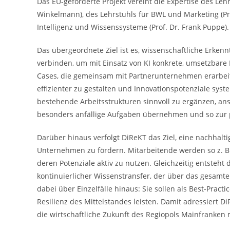
Das EU-geförderte Projekt vereint die Expertise des Lehr
Winkelmann), des Lehrstuhls für BWL und Marketing (Prof
Intelligenz und Wissenssysteme (Prof. Dr. Frank Puppe).
Das übergeordnete Ziel ist es, wissenschaftliche Erke
verbinden, um mit Einsatz von KI konkrete, umsetzbare
Cases, die gemeinsam mit Partnerunternehmen erarbeit
effizienter zu gestalten und Innovationspotenziale syst
bestehende Arbeitsstrukturen sinnvoll zu ergänzen, ans
besonders anfällige Aufgaben übernehmen und so zur p
Darüber hinaus verfolgt DiReKT das Ziel, eine nachhalt
Unternehmen zu fördern. Mitarbeitende werden so z. B. 
deren Potenziale aktiv zu nutzen. Gleichzeitig entsteh
kontinuierlicher Wissenstransfer, der über das gesamte
dabei über Einzelfälle hinaus: Sie sollen als Best-Pract
Resilienz des Mittelstandes leisten. Damit adressiert D
die wirtschaftliche Zukunft des Regiopols Mainfranken 