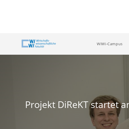
Zum
Inhalt
springen
WiWi-Campus
Projekt DiReKT startet a