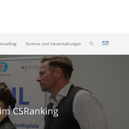
Website-
ienalltag
Termine und Veranstaltungen
Suche
umschalten
t im CSRanking