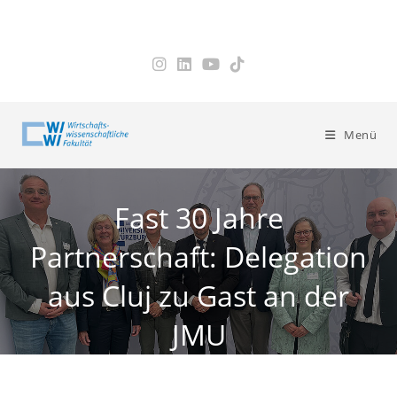
Zum
Inhalt
springen
Menü
Fast 30 Jahre
Partnerschaft: Delegation
aus Cluj zu Gast an der
JMU