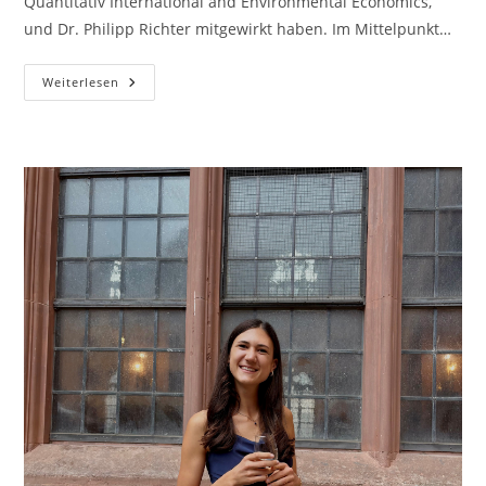
Quantitativ International and Environmental Economics,
und Dr. Philipp Richter mitgewirkt haben. Im Mittelpunkt…
Neue
Weiterlesen
Studie:
Energiehilfen
Können
Abhängigkeit
Von
Fossilen
Energien
Langfristig
Verstärken