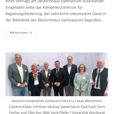
eines Vortrags am Deutschhaus-Gymnasium auseinander.
Eingeladen hatte das Kompetenzzentrum für
Begabungsförderung, das zahlreiche interessierte Gäste in
der Bibliothek des Deutschhaus-Gymnasiums begrüßen…
Chancengerechtigkeit
Weiterlesen
Im
Bildungssystem
Im
Fokus:
Vortrag
Von
Prof.
Dr.
Fabian
Kosse
Am
Deutschhaus-
Gymnasium
Deutsch-rumänischer Austausch mit (v.l.): Lukas Worschech,
Caroline Kisker, Christian Săcărea, Daniel David, Paul Pauli, Doris
Fischer und Călin Rus. (Bild: Karla Pfeifer / Universität Würzburg)